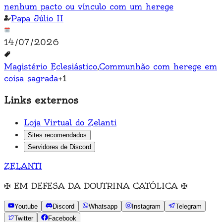
nenhum pacto ou vínculo com um herege
Papa Júlio II
14/07/2026
Magistério Eclesiástico
,
Communhão com herege em
coisa sagrada
+
1
Links externos
Loja Virtual do Zelanti
Sites recomendados
Servidores de Discord
ZELANTI
✠
EM DEFESA DA DOUTRINA CATÓLICA
✠
Youtube
Discord
Whatsapp
Instagram
Telegram
Twitter
Facebook