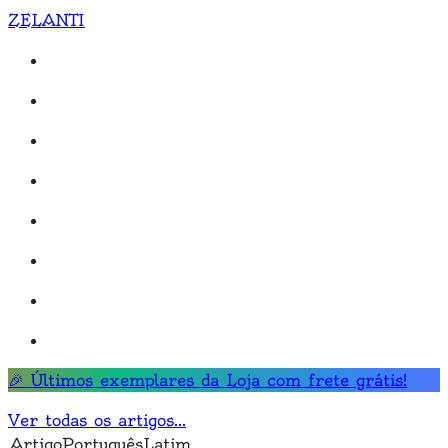
ZELANTI
🎉 Últimos exemplares da Loja com
frete grátis
!
Ver todas os artigos
...
Artigo
Português
Latim