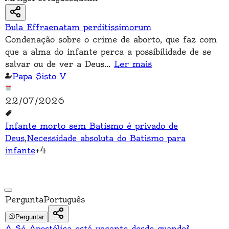
Bula Effraenatam perditissimorum
Condenação sobre o crime de aborto, que faz com
que a alma do infante perca a possibilidade de se
salvar ou de ver a Deus
...
Ler mais
Papa Sisto V
22/07/2026
Infante morto sem Batismo é privado de
Deus
,
Necessidade absoluta do Batismo para
infante
+
4
Pergunta
Português
Perguntar
A Sé Apostólica está vacante desde quando?