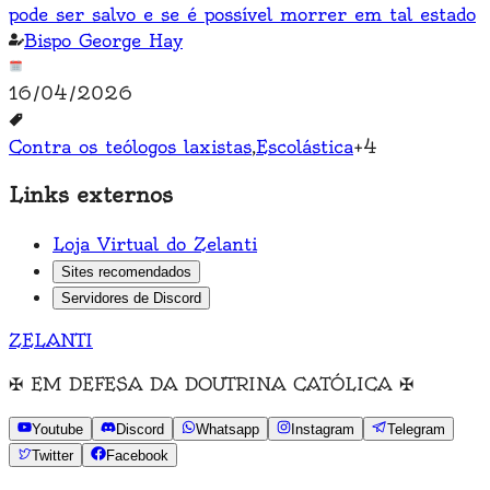
pode ser salvo e se é possível morrer em tal estado
Bispo George Hay
16/04/2026
Contra os teólogos laxistas
,
Escolástica
+
4
Links externos
Loja Virtual do Zelanti
Sites recomendados
Servidores de Discord
ZELANTI
✠
EM DEFESA DA DOUTRINA CATÓLICA
✠
Youtube
Discord
Whatsapp
Instagram
Telegram
Twitter
Facebook