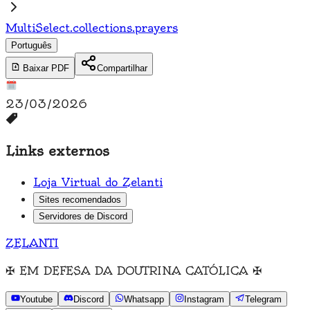
MultiSelect.collections.prayers
Português
Baixar PDF
Compartilhar
23/03/2026
Links externos
Loja Virtual do Zelanti
Sites recomendados
Servidores de Discord
ZELANTI
✠
EM DEFESA DA DOUTRINA CATÓLICA
✠
Youtube
Discord
Whatsapp
Instagram
Telegram