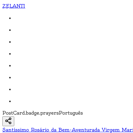
ZELANTI
PostCard.badge.prayers
Português
Santíssimo Rosário da Bem-Aventurada Virgem Mar