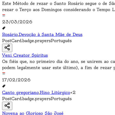
Este Método de rezar o Santo Rosário segue o de Sã
rezar o Terço aos Domingos considerando o Tempo Li
23/03/2026
Rosário
,
Devoção à Santa Mãe de Deus
PostCard.badge.prayers
Português
Veni Creator Spiritus
Os fiéis que, no primeiro dia do ano, se unirem ao c
podem legalmente usar este último), a fim de rezar 
17/02/2026
Canto gregoriano
,
Hino Litúrgico
+
2
PostCard.badge.prayers
Português
Novena ao Glorioso São José