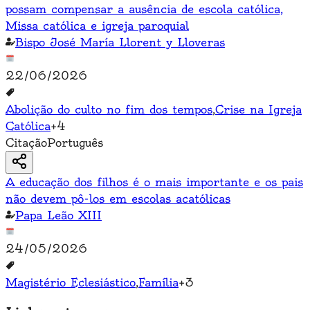
possam compensar a ausência de escola católica,
Missa católica e igreja paroquial
Bispo José María Llorent y Lloveras
22/06/2026
Abolição do culto no fim dos tempos
,
Crise na Igreja
Católica
+
4
Citação
Português
A educação dos filhos é o mais importante e os pais
não devem pô-los em escolas acatólicas
Papa Leão XIII
24/05/2026
Magistério Eclesiástico
,
Família
+
3