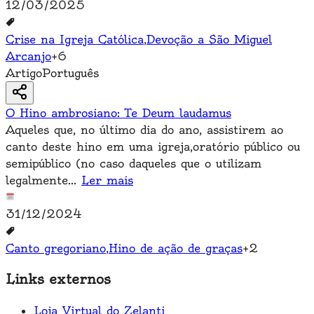
12/03/2025
Crise na Igreja Católica
,
Devoção a São Miguel
Arcanjo
+
6
Artigo
Português
O Hino ambrosiano: Te Deum laudamus
Aqueles que, no último dia do ano, assistirem ao
canto deste hino em uma igreja,oratório público ou
semipúblico (no caso daqueles que o utilizam
legalmente
...
Ler mais
31/12/2024
Canto gregoriano
,
Hino de ação de graças
+
2
Links externos
Loja Virtual do Zelanti