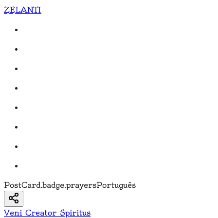
ZELANTI
PostCard.badge.prayers
Português
Veni Creator Spiritus