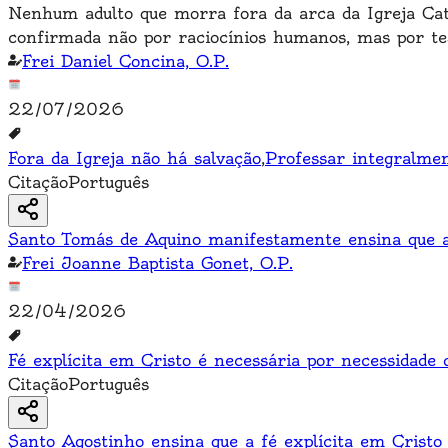
Nenhum adulto que morra fora da arca da Igreja Cat
confirmada não por raciocínios humanos, mas por te
Frei Daniel Concina, O.P.
22/07/2026
Fora da Igreja não há salvação
,
Professar integralmen
Citação
Português
Santo Tomás de Aquino manifestamente ensina que a 
Frei Joanne Baptista Gonet, O.P.
22/04/2026
Fé explícita em Cristo é necessária por necessidade 
Citação
Português
Santo Agostinho ensina que a fé explícita em Cristo