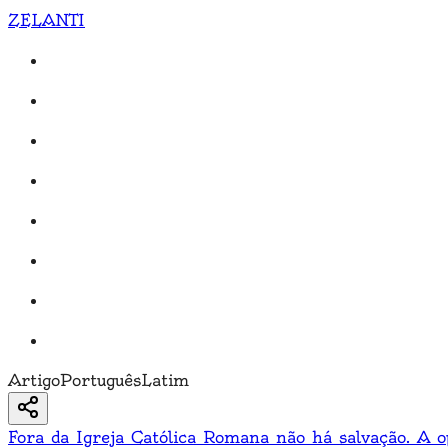
ZELANTI
Artigo
Português
Latim
Fora da Igreja Católica Romana não há salvação. A opi